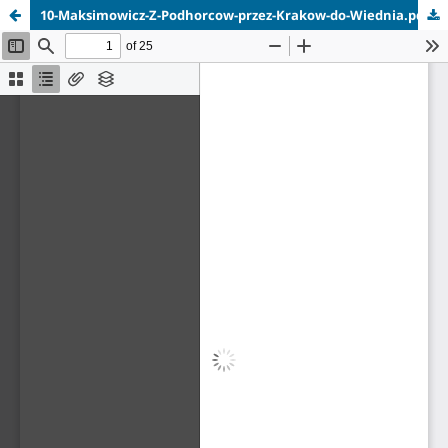
10-Maksimowicz-Z-Podhorcow-przez-Krakow-do-Wiednia.pdf