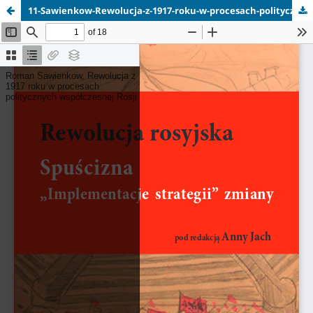
11-Sawienkow-Rewolucja-z-1917-roku-w-procesach-politycznych-wspolczesnej-Rosji.pdf