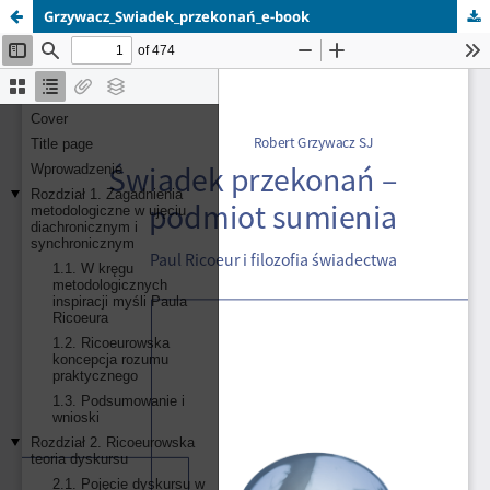
Grzywacz_Swiadek_przekonań_e-book