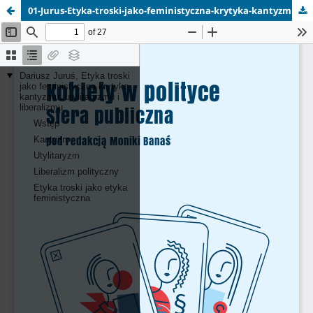
01-Jurus-Etyka-troski-jako-feministyczna-krytyka-kantyzmu-utylitaryzmu-i-liberalizmu.pdf