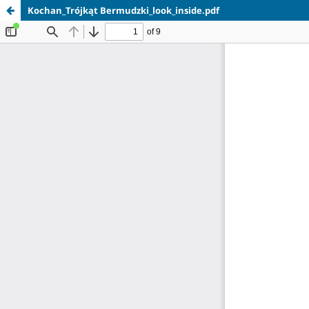
Kochan_Trójkąt Bermudzki_look_inside.pdf