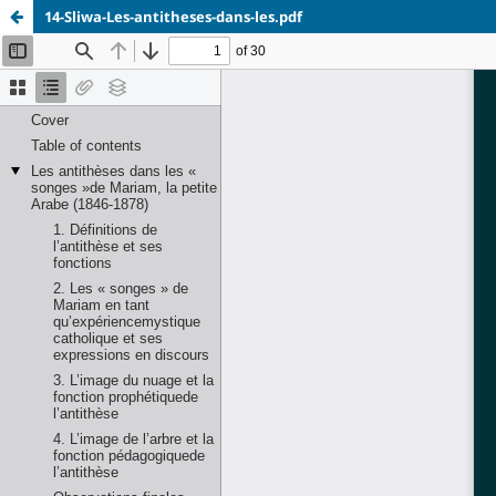
14-Sliwa-Les-antitheses-dans-les.pdf