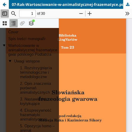
07-Rak-Wartosciowanie-w-animalistycznej-frazematyce.pdf