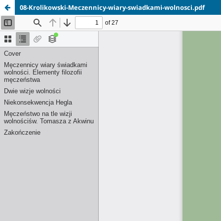
08-Krolikowski-Meczennicy-wiary-swiadkami-wolnosci.pdf