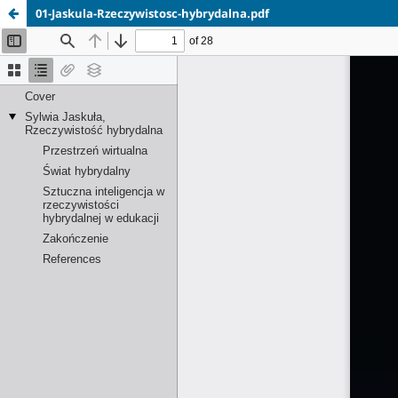
01-Jaskula-Rzeczywistosc-hybrydalna.pdf