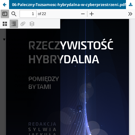
06-Paleczny-Tozsamosc-hybrydalna-w-cyberprzestrzeni.pdf