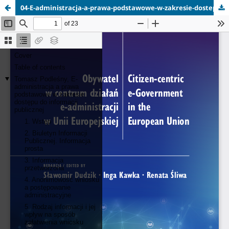
04-E-administracja-a-prawa-podstawowe-w-zakresie-dostepu-do-informacji-publicznej.pdf