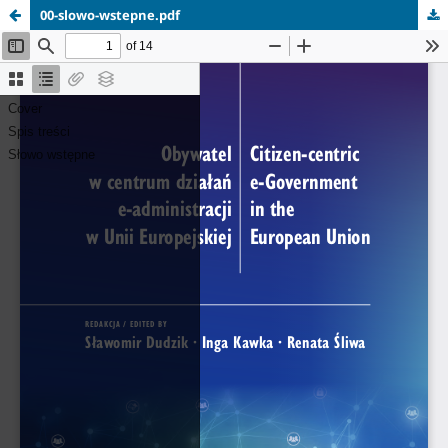
00-slowo-wstepne.pdf