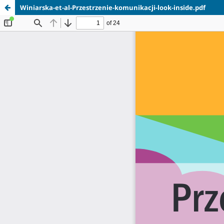
Winiarska-et-al-Przestrzenie-komunikacji-look-inside.pdf