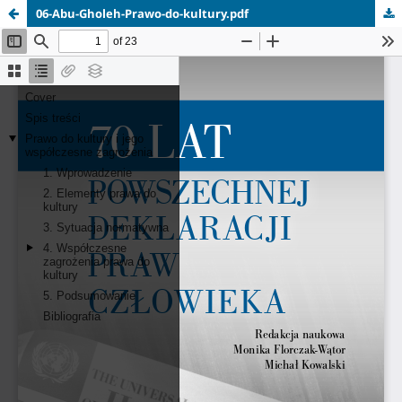
06-Abu-Gholeh-Prawo-do-kultury.pdf