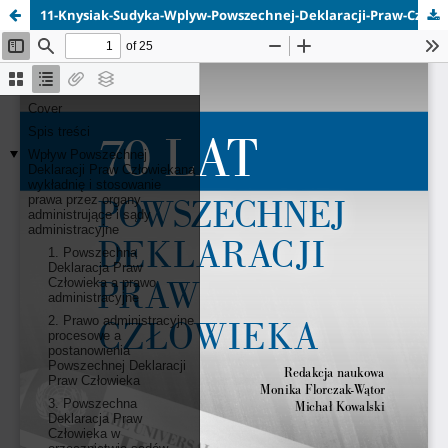
11-Knysiak-Sudyka-Wplyw-Powszechnej-Deklaracji-Praw-Czlowieka.pdf