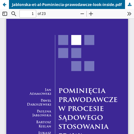
Jablonska-et-al-Pominiecia-prawodawcze-look-inside.pdf