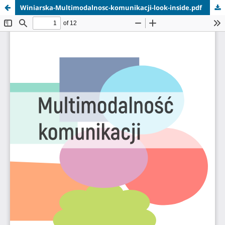
Winiarska-Multimodalnosc-komunikacji-look-inside.pdf