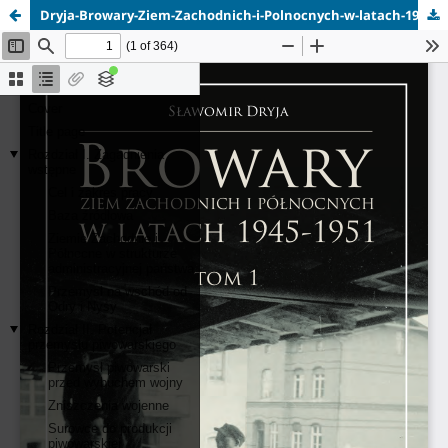
Dryja-Browary-Ziem-Zachodnich-i-Polnocnych-w-latach-1945-1951-e-book.pdf