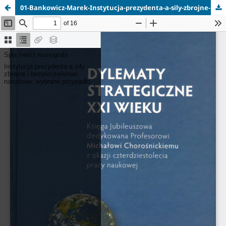
01-Bankowicz-Marek-Instytucja-prezydenta-a-sily-zbrojne-i-bezpieczenstwo-narodowe.pdf