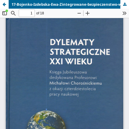
17-Bojenko-Izdebska-Ewa-Zintegrowane-bezpieczenstwo-w-strategii-bezpieczenstwa-RFN.pdf