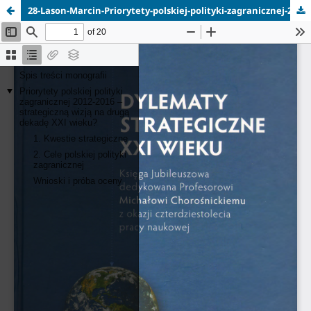
28-Lason-Marcin-Priorytety-polskiej-polityki-zagranicznej-2012-2016.pdf