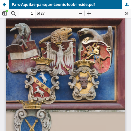
Pars-Aquilae-parsque-Leonis-look-inside.pdf