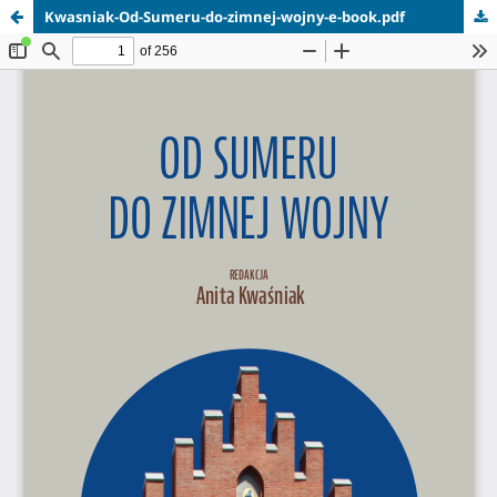
Kwasniak-Od-Sumeru-do-zimnej-wojny-e-book.pdf