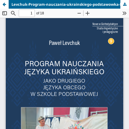
Levchuk-Program-nauczania-ukrainskiego-podstawowka-look-inside.pdf