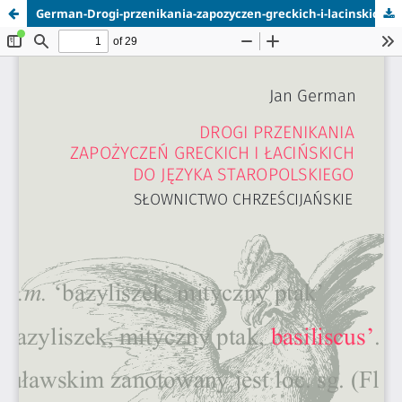
German-Drogi-przenikania-zapozyczen-greckich-i-lacinskich-look-inside.pdf