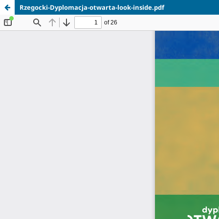
Rzegocki-Dyplomacja-otwarta-look-inside.pdf