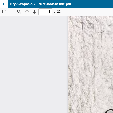
Bryk-Wojna-o-kulture-look-inside.pdf