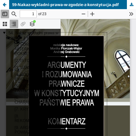
59-Nakaz-wykladni-prawa-w-zgodzie-z-konstytucja.pdf