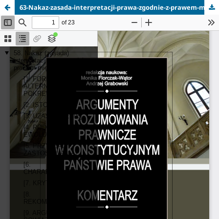
63-Nakaz-zasada-interpretacji-prawa-zgodnie-z-prawem-miedzynarodowym.pdf