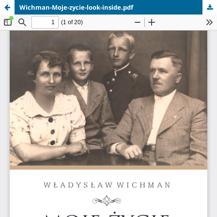
Wichman-Moje-zycie-look-inside.pdf