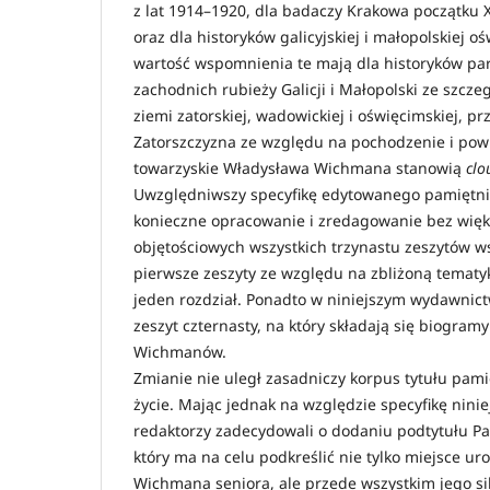
z lat 1914–1920, dla badaczy Krakowa początku X
oraz dla historyków galicyjskiej i małopolskiej o
wartość wspomnienia te mają dla historyków par
zachodnich rubieży Galicji i Małopolski ze szc
ziemi zatorskiej, wadowickiej i oświęcimskiej, pr
Zatorszczyzna ze względu na pochodzenie i po
towarzyskie Władysława Wichmana stanowią
clo
Uwzględniwszy specyfikę edytowanego pamiętni
konieczne opracowanie i zredagowanie bez wię
objętościowych wszystkich trzynastu zeszytów 
pierwsze zeszyty ze względu na zbliżoną tematy
jeden rozdział. Ponadto w niniejszym wydawnict
zeszyt czternasty, na który składają się biogramy
Wichmanów.
Zmianie nie uległ zasadniczy korpus tytułu pami
życie. Mając jednak na względzie specyfikę nin
redaktorzy zadecydowali o dodaniu podtytułu Pa
który ma na celu podkreślić nie tylko miejsce u
Wichmana seniora, ale przede wszystkim jego si