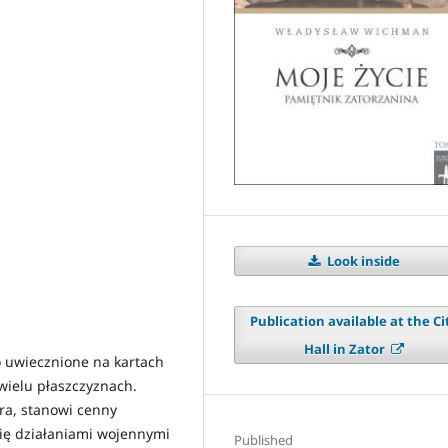
Look inside
Publication available at the Ci
Hall in Zator
o uwiecznione na kartach
wielu płaszczyznach.
óra, stanowi cenny
ię działaniami wojennymi
Published