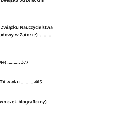
o Związku Nauczycielstwa
wy w Zatorze). ..........
 .......... 377
X wieku .......... 405
wniczek biograficzny)