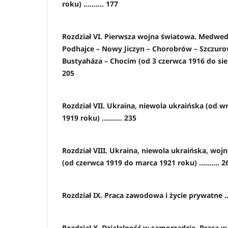
roku) .......... 177
Rozdział VI. Pierwsza wojna światowa. Medwed
Podhajce – Nowy Jiczyn – Chorobrów – Szczuro
Bustyaháza – Chocim (od 3 czerwca 1916 do sierpn
205
Rozdział VII. Ukraina, niewola ukraińska (od w
1919 roku) .......... 235
Rozdział VIII. Ukraina, niewola ukraińska, woj
(od czerwca 1919 do marca 1921 roku) .......... 2
Rozdział IX. Praca zawodowa i życie prywatne ....
Rozdział X. Działalność w samorządzie. Praca 