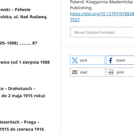
Poland: Księgarnia Akademicka
Publishing.
owski – Półwsie
https://doi.org/10.12797/97883
Wolska, ul. Nad Rudawą,
7927
.
More Citation Formats
–1908) .......... 87
post
share
owice (od 1 sierpnia 1908
mail
print
ce – Drahotusch –
14 do 2 maja 1915 roku)
eseritsch – Praga –
 1915 do czerwca 1916