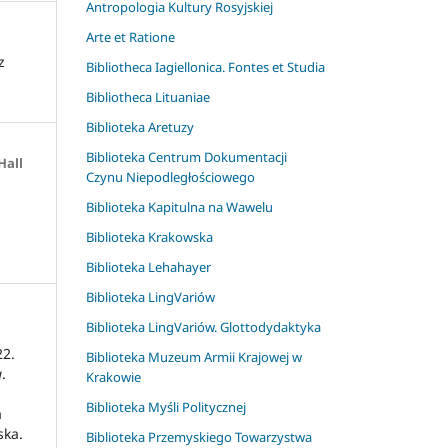
Antropologia Kultury Rosyjskiej
Arte et Ratione
z
Bibliotheca Iagiellonica. Fontes et Studia
Bibliotheca Lituaniae
Biblioteka Aretuzy
Biblioteka Centrum Dokumentacji
Hall
Czynu Niepodległościowego
Biblioteka Kapitulna na Wawelu
Biblioteka Krakowska
Biblioteka Lehahayer
Biblioteka LingVariów
Biblioteka LingVariów. Glottodydaktyka
22.
Biblioteka Muzeum Armii Krajowej w
a
.
Krakowie
Biblioteka Myśli Politycznej
a
ska.
Biblioteka Przemyskiego Towarzystwa