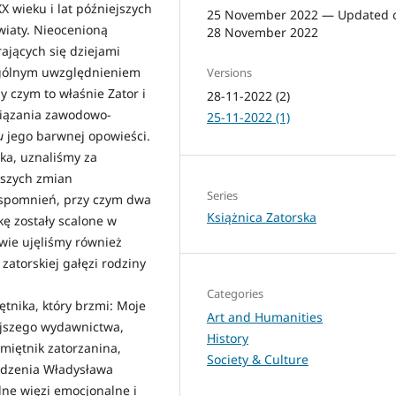
X wieku i lat późniejszych
25 November 2022 — Updated 
światy. Nieocenioną
28 November 2022
ających się dziejami
zególnym uwzględnieniem
Versions
zy czym to właśnie Zator i
28-11-2022 (2)
wiązania zawodowo-
25-11-2022 (1)
u
jego barwnej opowieści.
ka, uznaliśmy za
kszych zmian
Series
wspomnień, przy czym dwa
Książnica Zatorska
kę zostały scalone w
wie ujęliśmy również
 zatorskiej gałęzi rodziny
Categories
ętnika, który brzmi: Moje
Art and Humanities
iejszego wydawnictwa,
History
miętnik zatorzanina,
Society & Culture
rodzenia Władysława
lne więzi emocjonalne i