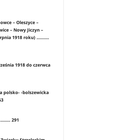
owce – Oleszyce –
wice – Nowy Jiczyn –
ia 1918 roku) ..........
rześnia 1918 do czerwca
na polsko- -bolszewicka
63
...... 291
w Związku Strzeleckim