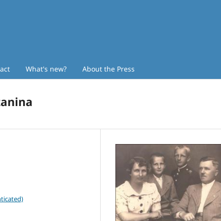
act
What's new?
About the Press
zanina
ticated)