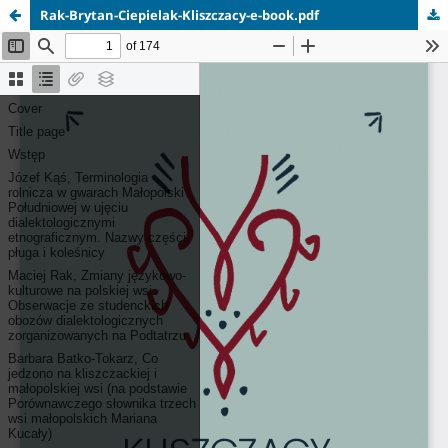
Rak-Brytan-Ciepielak-Kliszczacy-e-book.pdf