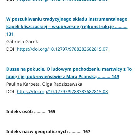
W poszukiwaniu tradycyjnego składu instrumentalnego
kapeli kliszczackiej – współczesne (re)konstrukcje ..........
131
Gabriela Gacek
DOI:
https://doi.org/10.12797/9788383682815.07
Dusze na pokucie. O ludowym pochodzeniu martwicy z To
lubię i jej pokrewieństwie z Marą Pcimską .......... 149
Paulina Karpeta, Olga Radziszewska
DOI:
https://doi.org/10.12797/9788383682815.08
Indeks osób .......... 165
Indeks nazw geograficznych .......... 167