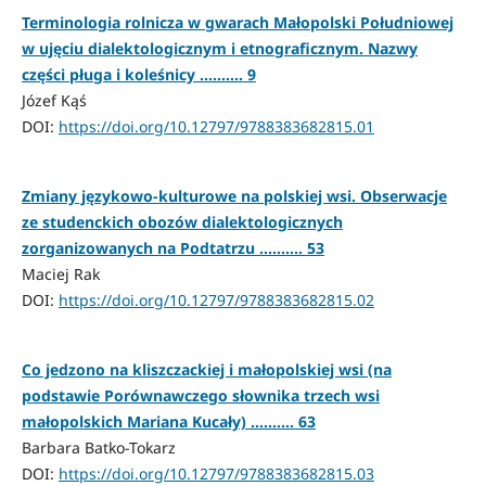
Terminologia rolnicza w gwarach Małopolski Południowej
w ujęciu dialektologicznym i etnograficznym. Nazwy
części pługa i koleśnicy .......... 9
Józef Kąś
DOI:
https://doi.org/10.12797/9788383682815.01
Zmiany językowo-kulturowe na polskiej wsi. Obserwacje
ze studenckich obozów dialektologicznych
zorganizowanych na Podtatrzu .......... 53
Maciej Rak
DOI:
https://doi.org/10.12797/9788383682815.02
Co jedzono na kliszczackiej i małopolskiej wsi (na
podstawie Porównawczego słownika trzech wsi
małopolskich Mariana Kucały) .......... 63
Barbara Batko-Tokarz
DOI:
https://doi.org/10.12797/9788383682815.03