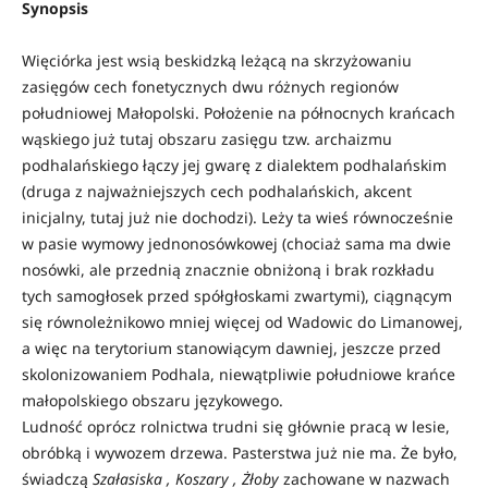
Synopsis
Więciórka jest wsią beskidzką leżącą na skrzyżowaniu
zasięgów cech fonetycznych dwu różnych regionów
południowej Małopolski. Położenie na północnych krańcach
wąskiego już tutaj obszaru zasięgu tzw. archaizmu
podhalańskiego łączy jej gwarę z dialektem podhalańskim
(druga z najważniejszych cech podhalańskich, akcent
inicjalny, tutaj już nie dochodzi). Leży ta wieś równocześnie
w pasie wymowy jednonosówkowej (chociaż sama ma dwie
nosówki, ale przednią znacznie obniżoną i brak rozkładu
tych samogłosek przed spółgłoskami zwartymi), ciągnącym
się równoleżnikowo mniej więcej od Wadowic do Limanowej,
a więc na terytorium stanowiącym dawniej, jeszcze przed
skolonizowaniem Podhala, niewątpliwie południowe krańce
małopolskiego obszaru językowego.
Ludność oprócz rolnictwa trudni się głównie pracą w lesie,
obróbką i wywozem drzewa. Pasterstwa już nie ma. Że było,
świadczą
Szałasiska , Koszary , Żłoby
zachowane w nazwach