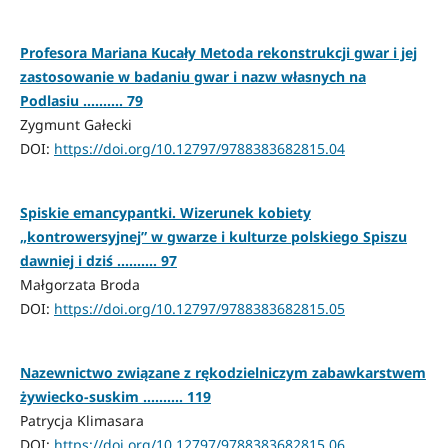
Profesora Mariana Kucały Metoda rekonstrukcji gwar i jej
zastosowanie w badaniu gwar i nazw własnych na
Podlasiu .......... 79
Zygmunt Gałecki
DOI:
https://doi.org/10.12797/9788383682815.04
Spiskie emancypantki. Wizerunek kobiety
„kontrowersyjnej” w gwarze i kulturze polskiego Spiszu
dawniej i dziś .......... 97
Małgorzata Broda
DOI:
https://doi.org/10.12797/9788383682815.05
Nazewnictwo związane z rękodzielniczym zabawkarstwem
żywiecko-suskim .......... 119
Patrycja Klimasara
DOI:
https://doi.org/10.12797/9788383682815.06