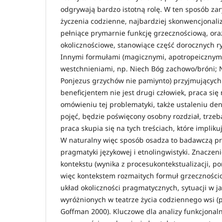
odgrywają bardzo istotną rolę. W ten sposób zar
życzenia codzienne, najbardziej skonwencjonali
pełniące prymarnie funkcję grzecznościową, ora
okolicznościowe, stanowiące część dorocznych r
Innymi formułami (magicznymi, apotropeicznym
westchnieniami, np. Niech Bóg zachowo/bróni; Na
Ponjezus grzychów nie pamiynto) przyjmujących
beneficjentem nie jest drugi człowiek, praca się
omówieniu tej problematyki, także ustaleniu den
pojęć, będzie poświęcony osobny rozdział, trzeb
praca skupia się na tych treściach, które impliku
W naturalny więc sposób osadza to badawczą p
pragmatyki językowej i etnolingwistyki. Znaczen
kontekstu (wynika z procesukontekstualizacji, po
więc kontekstem rozmaitych formuł grzecznościo
układ okoliczności pragmatycznych, sytuacji w j
wyróżnionych w teatrze życia codziennego wsi (p
Goffman 2000). Kluczowe dla analizy funkcjonal