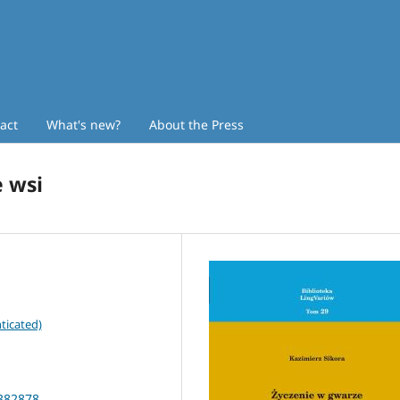
act
What's new?
About the Press
e wsi
ticated)
1382878