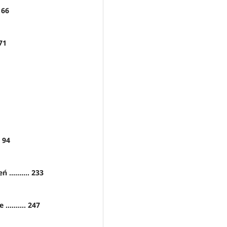
 66
71
. 94
......... 233
......... 247