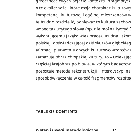
grzecznościowych pojęcie kontekstu pragmatyc
o te okoliczności, które mają charakter kulturowy 
kompetencji kulturowej i ogólnej mieszkańców ws
te trudno rozdzielić, ponieważ to kultura zach
wobec tak użytego słowa (np. nie można życzyć
wykonującemu jakąkolwiek pracę). Trudna i sko
polskiej, doświadczającej dziś skutków głębokie
afirmacji pierwotnie obcych kulturowo wzorców 
zamazuje obraz chłopskiej kultury. To – uciekają
częściej krajobraz po bitwie, w którym badaczowi
pozostaje metoda rekonstrukcji i interdyscypli
sposobów łączenia w całość fragmentów rozbiteg
TABLE OF CONTENTS
Wstęp i uwagi metodologiczne .......... 11