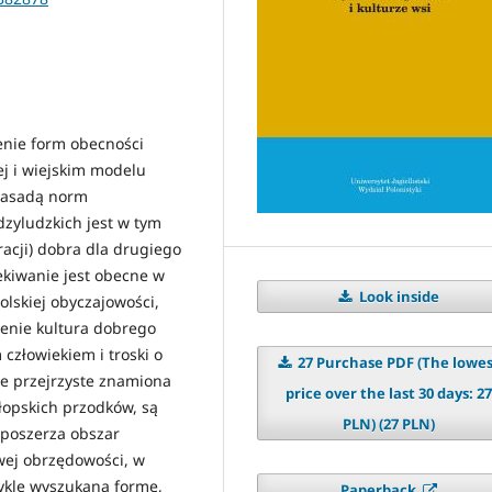
enie form obecności
ej i wiejskim modelu
 zasadą norm
zyludzkich jest w tym
acji) dobra dla drugiego
ekiwanie jest obecne w
Look inside
lskiej obyczajowości,
ślenie kultura dobrego
człowiekiem i troski o
27 Purchase PDF (The lowe
le przejrzyste znamiona
price over the last 30 days: 27
łopskich przodków, są
PLN) (27 PLN)
 poszerza obszar
owej obrzędowości, w
wykle wyszukaną formę,
Paperback