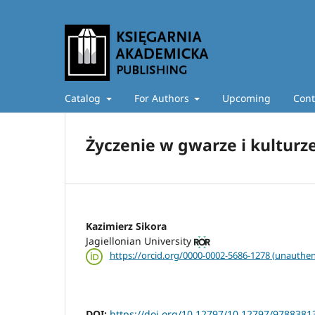
Catalog
For Authors
Upcoming
Cont
Życzenie w gwarze i kulturz
Kazimierz Sikora
Jagiellonian University
https://orcid.org/0000-0002-5686-1278 (unauthen
DOI:
https://doi.org/10.12797/10.12797/978838