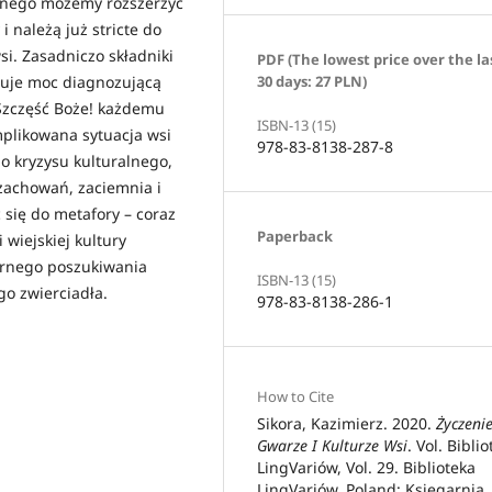
znego możemy rozszerzyć
i należą już stricte do
i. Zasadniczo składniki
PDF (The lowest price over the la
30 days: 27 PLN)
owuje moc diagnozującą
 Szczęść Boże! każdemu
ISBN-13 (15)
mplikowana sytuacja wsi
978-83-8138-287-8
go kryzysu kulturalnego,
zachowań, zaciemnia i
c się do metafory – coraz
Paperback
 wiejskiej kultury
narnego poszukiwania
ISBN-13 (15)
o zwierciadła.
978-83-8138-286-1
How to Cite
Sikora, Kazimierz. 2020.
Życzeni
Gwarze I Kulturze Wsi
. Vol. Bibli
LingVariów, Vol. 29. Biblioteka
LingVariów. Poland: Księgarnia