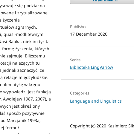
ysowuje się podział na
zowane i zrytualizowane,
z życzenia
Published
ytuałów agrarnych.
17 December 2020
i, quasi-modlitewnymi
si Babka, niek im tyz ta
 formę życzenia, których
 nie zajmuje. Bliższemu
Series
otacji należących tu
Biblioteka LingVariów
a jednak zaznaczyć, że
ją relacje międzyludzkie.
roblematykę w kręgu
ie wypowiedzi jest funkcją
Categories
r. Awdiejew 1987, 2007), a
Language and Linguistics
wych jest określony
akiś sposób pozytywnie
or. Marcjanik 1993a;
Copyright (c) 2020 Kazimierz Si
nej formuł