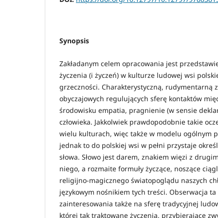
Synopsis
Zakładanym celem opracowania jest przedstawi
życzenia (i życzeń) w kulturze ludowej wsi polski
grzeczności. Charakterystyczną, rudymentarną
obyczajowych regulujących sferę kontaktów międ
środowisku empatia, pragnienie (w sensie deklar
człowieka. Jakkolwiek prawdopodobnie takie ocz
wielu kulturach, więc także w modelu ogólnym po
jednak to do polskiej wsi w pełni przystaje okre
słowa. Słowo jest darem, znakiem więzi z drugim 
niego, a rozmaite formuły życzące, noszące ciąg
religijno-magicznego światopoglądu naszych ch
językowym nośnikiem tych treści. Obserwacja ta
zainteresowania także na sferę tradycyjnej lud
której tak traktowane życzenia, przybierające z