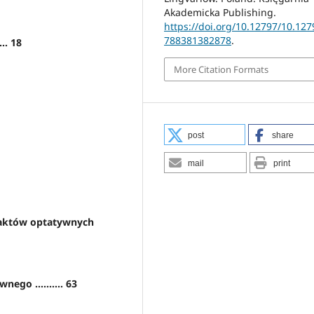
Akademicka Publishing.
https://doi.org/10.12797/10.127
788381382878
.
.. 18
More Citation Formats
post
share
mail
print
 aktów optatywnych
ego .......... 63