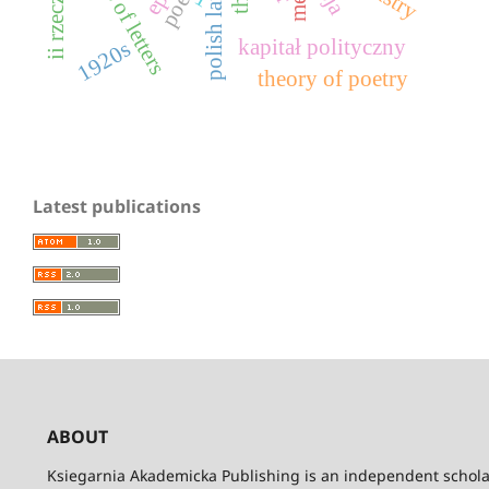
analysis of letters
polish language
kapitał polityczny
1920s
theory of poetry
Latest publications
ABOUT
Ksiegarnia Akademicka Publishing is an independent schola