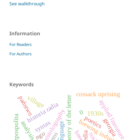
See walkthrough
Information
For Readers
For Authors
Keywords
cossack uprising
village
państwo
theory of the letter
applied literature
historia radia
epistolography
0
1930s
ii rzeczpospolita
poetics
georgia
brewing industry
syntax
beer
ngo
media
poems
rosja
1