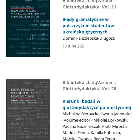
Biblioteka „LingVariów".
Glottodydaktyka, Vol. 21
Błędy gramatyczne w
polszczyźnie studentów
ukraińskojęzycznych
Dominika Izdebska-Długosz
10 June 2021
Biblioteka „LingVariów".
Glottodydaktyka, Vol. 20
Kierunki badań w
glottodydaktyce polonistycznej
Michalina Biernacka, Iwona Janowska
(Volume editor); Mikołaj Borkowski,
Paulina Kaźmierczak, Piotr Mirocha,
Mariola Fiema, Kamila Kubacka,
Monika Gworys, Beata Terka,