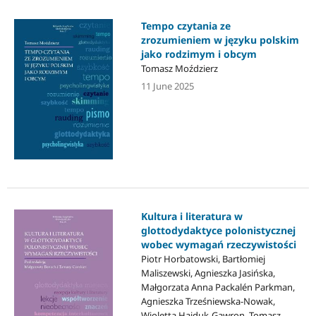
Tempo czytania ze
zrozumieniem w języku polskim
jako rodzimym i obcym
Tomasz Moździerz
11 June 2025
Kultura i literatura w
glottodydaktyce polonistycznej
wobec wymagań rzeczywistości
Piotr Horbatowski, Bartłomiej
Maliszewski, Agnieszka Jasińska,
Małgorzata Anna Packalén Parkman,
Agnieszka Trześniewska-Nowak,
Wioletta Hajduk-Gawron, Tomasz