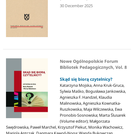
30 December 2025
Nowe Ogólnopolskie Forum
Bibliotek Pedagogicznych, Vol. 8
Skąd się biorą czytelnicy?
Katarzyna Mojska, Anna Kruk-Gruca,
Sylwia Maśko, Bogusława Jankowska,
Agnieszka F. Handzel, Klaudia
Malinowska, Agnieszka Kownatka-
Ruszkowska, Maja Wilczewska, Ewa
Pronobis-Sosnowska; Marta Ślusarek
(Volume editor); Małgorzata
Swędrowska, Paweł Marchel, Krzysztof Piekut, Monika Wachowicz,
Mariola Antczak, Dagmara Kawoń-Noga; Wanda Bukowczan