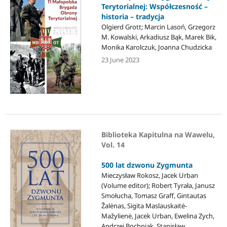
Terytorialnej: Współczesność –
historia – tradycja
Olgierd Grott; Marcin Lasoń, Grzegorz
M. Kowalski, Arkadiusz Bąk, Marek Bik,
Monika Karolczuk, Joanna Chudzicka
23 June 2023
Biblioteka Kapitulna na Wawelu,
Vol. 14
500 lat dzwonu Zygmunta
Mieczysław Rokosz, Jacek Urban
(Volume editor); Robert Tyrała, Janusz
Smołucha, Tomasz Graff, Gintautas
Žalėnas, Sigita Maslauskaitė-
Mažylienė, Jacek Urban, Ewelina Zych,
Andrzej Bochniak, Stanisław