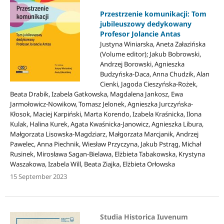
Przestrzenie komunikacji: Tom
jubileuszowy dedykowany
Profesor Jolancie Antas
Justyna Winiarska, Aneta Załazińska
(Volume editor); Jakub Bobrowski,
Andrzej Borowski, Agnieszka
Budzyńska-Daca, Anna Chudzik, Alan
Cienki, Jagoda Cieszyńska-Rożek,
Beata Drabik, Izabela Gatkowska, Magdalena Jankosz, Ewa
Jarmołowicz-Nowikow, Tomasz Jelonek, Agnieszka Jurczyńska-
Kłosok, Maciej Karpiński, Marta Korendo, Izabela Kraśnicka, Ilona
Kulak, Halina Kurek, Agata Kwaśnicka-Janowicz, Agnieszka Libura,
Małgorzata Lisowska-Magdziarz, Małgorzata Marcjanik, Andrzej
Pawelec, Anna Piechnik, Wiesław Przyczyna, Jakub Pstrąg, Michał
Rusinek, Mirosława Sagan-Bielawa, Elżbieta Tabakowska, Krystyna
Waszakowa, Izabela Will, Beata Ziajka, Elżbieta Orłowska
15 September 2023
Studia Historica Iuvenum