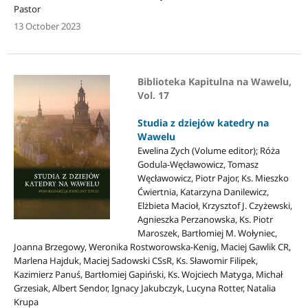
Pastor
13 October 2023
Biblioteka Kapitulna na Wawelu,
Vol. 17
Studia z dziejów katedry na
Wawelu
Ewelina Zych (Volume editor); Róża
Godula-Węcławowicz, Tomasz
Węcławowicz, Piotr Pajor, Ks. Mieszko
Ćwiertnia, Katarzyna Danilewicz,
Elżbieta Macioł, Krzysztof J. Czyżewski,
Agnieszka Perzanowska, Ks. Piotr
Maroszek, Bartłomiej M. Wołyniec,
Joanna Brzegowy, Weronika Rostworowska-Kenig, Maciej Gawlik CR,
Marlena Hajduk, Maciej Sadowski CSsR, Ks. Sławomir Filipek,
Kazimierz Panuś, Bartłomiej Gapiński, Ks. Wojciech Matyga, Michał
Grzesiak, Albert Sendor, Ignacy Jakubczyk, Lucyna Rotter, Natalia
Krupa