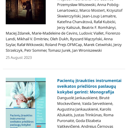
Przemysław Wiszewski, Anna Pobóg-
Lenartowicz, Marco Mostert, Krzysztof
Skwierczyński, Jean-Loup Lemaitre,
Kateřina Charvátová, Rafał Kubicki,
Jerzy Kaliszuk, Beatrix F. Romhányi,
Maciej Zdanek, Marie-Madeleine de Cevins, Ludovic Viallet, Fiorenzo
Landi, Mikhail V. Dmitriev, Oleh Dukh, Ryszard Mączyński, Anna
Szylar, Rafał Witkowski, Roland Prejs OFMCap, Marek Cetwiński, Jerzy
Strzelczyk, Petr Sommer, Tomasz Jurek, Jan Wroniszewski
25 August 2023
Pacientų įtraukties instrumentai
sveikatos priežiūros paslaugų
kokybei gerinti: Monografija
Danguolė Jankauskienė, Birutė
Mockevičienė, Vaida Servetkienė,
Augustina Jankauskienė, Karolis
Ažukaitis, Justas Trinkūnas, Roma
Puronaitė, Goda Elizabeta
Vaitkevičienė, Andrejus Černovas