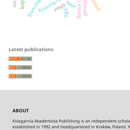
państwo
historia radia
georgia
beer
rosja
ngo
Latest publications
ABOUT
Ksiegarnia Akademicka Publishing is an independent schola
established in 1992 and headquartered in Kraków, Poland. 