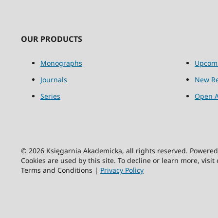
OUR PRODUCTS
Monographs
Upcom
Journals
New Re
Series
Open A
© 2026 Księgarnia Akademicka, all rights reserved. Powere
Cookies are used by this site. To decline or learn more, visit
Terms and Conditions |
Privacy Policy