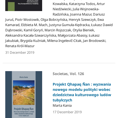
Kowalska, Katarzyna Todos, Artur
Niedźwiecki, Julia Wojnowska-
Radzińska, Joanna Mazur, Dariusz
Juruś, Piotr Mostowik, Olga Bobrzyńska, Henryk Szewczyk, Ewa
Kamarad, Elżbieta M. Mach, Justyna Gumuła-Kędracka, Łukasz Dawid
Dąbrowski, Kamil Goryń, Marcin Rojszczak, Otylia Bieniek,
Aleksandra Kacała-Szwarczyńska, Małgorzata Abassy, Łukasz
Jakubiak, Brygida Kuźniak, Milena Ingelevič-Citak, Jan Brodowski,
Renata Król-Mazur
31 December 2019
Societas, Vol. 126
Projekt Qhapaq Ñan : wyzwania
nowego modelu polityki wobec
dziedzictwa kulturowego ludów
tubylczych
Marta Kania
17 December 2019