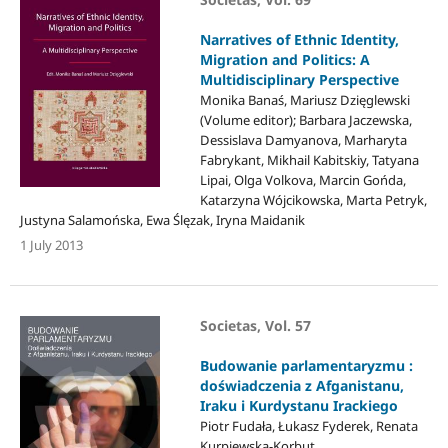
Narratives of Ethnic Identity,
Migration and Politics: A
Multidisciplinary Perspective
Monika Banaś, Mariusz Dzięglewski
(Volume editor); Barbara Jaczewska,
Dessislava Damyanova, Marharyta
Fabrykant, Mikhail Kabitskiy, Tatyana
Lipai, Olga Volkova, Marcin Gońda,
Katarzyna Wójcikowska, Marta Petryk,
Justyna Salamońska, Ewa Ślęzak, Iryna Maidanik
1 July 2013
Societas, Vol. 57
Budowanie parlamentaryzmu :
doświadczenia z Afganistanu,
Iraku i Kurdystanu Irackiego
Piotr Fudała, Łukasz Fyderek, Renata
Kurpiewska-Korbut