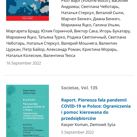
Piotr Bajor (Volume editor); Василий
Андриеш; Светлана Чеботарь,
Наталья Стеркул, Виталий Сыли,
Марчел Бенкеч, Диана Бенкеч,
Марианна Яцко, Галина Ульян,
Маргарета Браду, Юлия Горинчой, Виктор Сака, Игорь Букатару,
Марианна Яцко, Татьяна Турко, Родика Светличный, Светлана
Чеботарь, Наталья Стеркул, Валерий Мошняга, Валентин
Цуркан, Петр Байор, Александр Роман, Кристина Морарь,
Наталья Колесник, Валентина Теоса
16 September 2022
Societas, Vol. 135
Raport. Pierwsza fala pandemii
COVID-19 w Polsce: Ograniczenia
i pomoc kierowana do
przedsiębiorców
Kacper Koman, Ziemowit Syta
5 September 2022