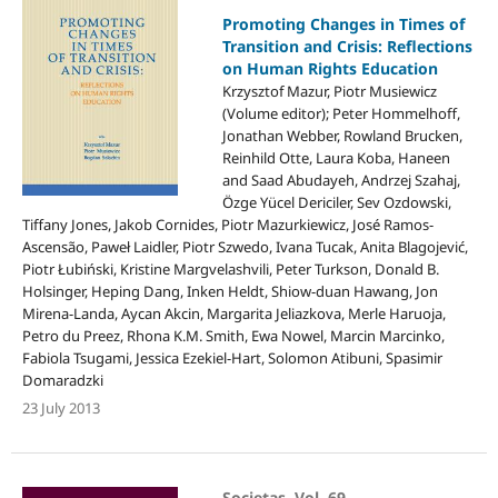
Promoting Changes in Times of
Transition and Crisis: Reflections
on Human Rights Education
Krzysztof Mazur, Piotr Musiewicz
(Volume editor); Peter Hommelhoff,
Jonathan Webber, Rowland Brucken,
Reinhild Otte, Laura Koba, Haneen
and Saad Abudayeh, Andrzej Szahaj,
Özge Yücel Dericiler, Sev Ozdowski,
Tiffany Jones, Jakob Cornides, Piotr Mazurkiewicz, José Ramos-
Ascensão, Paweł Laidler, Piotr Szwedo, Ivana Tucak, Anita Blagojević,
Piotr Łubiński, Kristine Margvelashvili, Peter Turkson, Donald B.
Holsinger, Heping Dang, Inken Heldt, Shiow-duan Hawang, Jon
Mirena-Landa, Aycan Akcin, Margarita Jeliazkova, Merle Haruoja,
Petro du Preez, Rhona K.M. Smith, Ewa Nowel, Marcin Marcinko,
Fabiola Tsugami, Jessica Ezekiel-Hart, Solomon Atibuni, Spasimir
Domaradzki
23 July 2013
Societas, Vol. 69