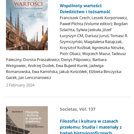
Wspólnoty wartości:
Dziedzictwo i tożsamość
Franciszek Czech, Leszek Korporowicz,
Paweł Plichta (Volume editor); Bogdan
Szlachta, Sylwia Jaskuła, Józef
Łucyszyn CM, Dariusz Juruś, Tomasz R.
Szymczyński, Magdalena Ratajczak,
Krzysztof Koźbiał, Agnieszka Nitszke,
Piotr Obacz, Wojciech Mazur, Tadeusz
Paleczny, Dorota Praszałowicz, Denys Pilipowicz, Barbara
Weżgowiec, Andrzej Dudek, Ewa Bujwid-Kurek, Jadwiga
Romanowska, Ewa Kamińska, Jakub Kościółek, Elżbieta Binczycka-
Gacek, Jan Lencznarowicz
2 February 2024
Societas, Vol. 137
Filozofia i kultura w czasach
przełomu: Studia i materiały z
badań historiozoficznych