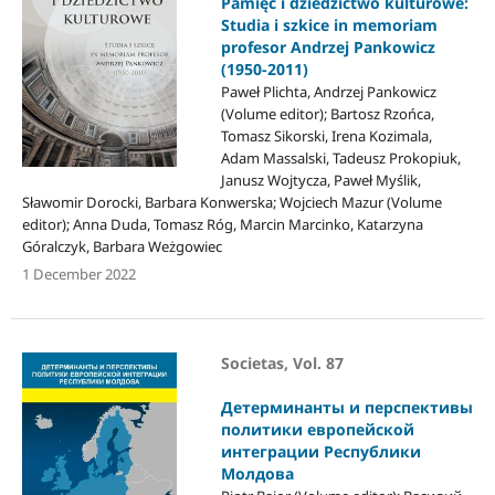
Pamięć i dziedzictwo kulturowe:
Studia i szkice in memoriam
profesor Andrzej Pankowicz
(1950-2011)
Paweł Plichta, Andrzej Pankowicz
(Volume editor); Bartosz Rzońca,
Tomasz Sikorski, Irena Kozimala,
Adam Massalski, Tadeusz Prokopiuk,
Janusz Wojtycza, Paweł Myślik,
Sławomir Dorocki, Barbara Konwerska; Wojciech Mazur (Volume
editor); Anna Duda, Tomasz Róg, Marcin Marcinko, Katarzyna
Góralczyk, Barbara Weżgowiec
1 December 2022
Societas, Vol. 87
Детерминанты и перспективы
политики европейской
интеграции Республики
Молдова