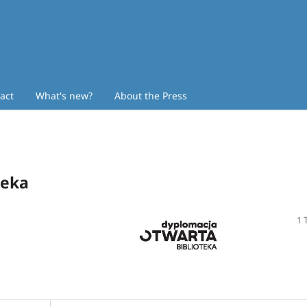
act
What's new?
About the Press
teka
1 