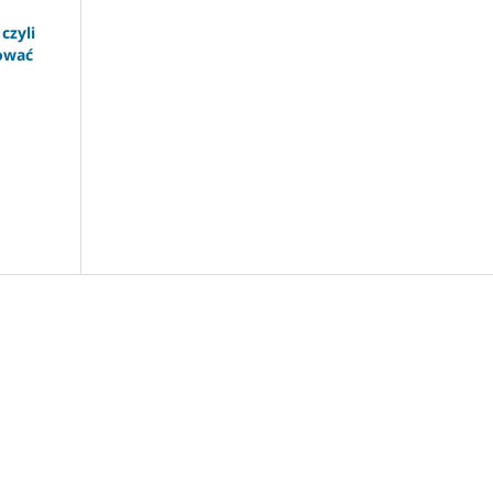
czyli
zować