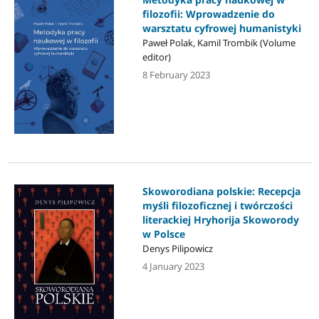
filozofii: Wprowadzenie do
warsztatu cyfrowej humanistyki
Paweł Polak, Kamil Trombik (Volume
editor)
8 February 2023
Skoworodiana polskie: Recepcja
myśli filozoficznej i twórczości
literackiej Hryhorija Skoworody
w Polsce
Denys Pilipowicz
4 January 2023