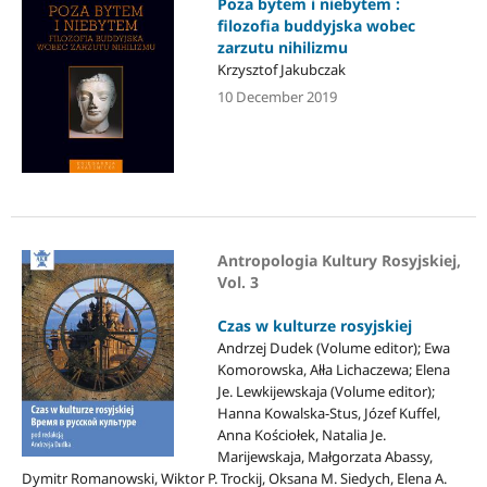
Poza bytem i niebytem :
filozofia buddyjska wobec
zarzutu nihilizmu
Krzysztof Jakubczak
10 December 2019
Antropologia Kultury Rosyjskiej,
Vol. 3
Czas w kulturze rosyjskiej
Andrzej Dudek (Volume editor); Ewa
Komorowska, Ałła Lichaczewa; Elena
Je. Lewkijewskaja (Volume editor);
Hanna Kowalska-Stus, Józef Kuffel,
Anna Kościołek, Natalia Je.
Marijewskaja, Małgorzata Abassy,
Dymitr Romanowski, Wiktor P. Trockij, Oksana M. Siedych, Elena A.