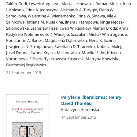
Takho-Godi, Leszek Augustyn, Marta Lechowska, Roman Mnich, Irina
I. Kolesnik, Irina A. Jedoszyna, Aleksandr A. Turygin, Elena W.
Samojłowa, Walentina A. Wieriemenko, Irina W. Sinowa, Ałła A.
Salnikowa, Tatiana M. Rujatkina, Ilnara I. Hanipowa, Kinga Nędza-
Sikoniowska, Stanisław Fiszer, Iwan W. Radikow, Marian Broda; Anna
Kadykało (Volume editor); Wasilij G. Szczukin, Michaił W. Stroganow,
Konstantin A. Barszt, Magdalena Dąbrowska, Elena K. Sozina,
Jewgienija N. Stroganowa, Swietłana D. Titarenko, Izabella Malej,
Josef Dohnal, Iwona Krycka-Michnowska, Monika Sidor, Kristina
Vorontsova, Elżbieta Tyszkowska-Kasprzak, Martyna Kowalska,
Bartłomiej Brążkiewicz
21 September 2019
Peryferie liberalizmu : Henry
David Thoreau
Katarzyna Haremska
14 September 2015