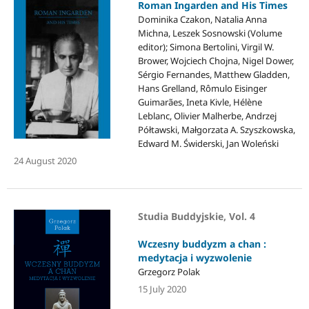
Roman Ingarden and His Times
Dominika Czakon, Natalia Anna
Michna, Leszek Sosnowski (Volume
editor); Simona Bertolini, Virgil W.
Brower, Wojciech Chojna, Nigel Dower,
Sérgio Fernandes, Matthew Gladden,
Hans Grelland, Rômulo Eisinger
Guimarães, Ineta Kivle, Hélène
Leblanc, Olivier Malherbe, Andrzej
Półtawski, Małgorzata A. Szyszkowska,
Edward M. Świderski, Jan Woleński
24 August 2020
Studia Buddyjskie, Vol. 4
Wczesny buddyzm a chan :
medytacja i wyzwolenie
Grzegorz Polak
15 July 2020