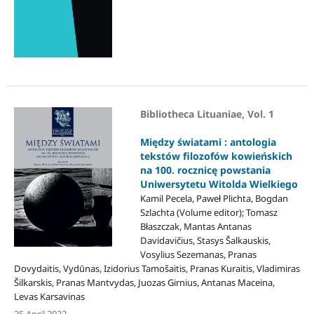
Bibliotheca Lituaniae, Vol. 1
Między światami : antologia
tekstów filozofów kowieńskich
na 100. rocznicę powstania
Uniwersytetu Witolda Wielkiego
Kamil Pecela, Paweł Plichta, Bogdan
Szlachta (Volume editor); Tomasz
Błaszczak, Mantas Antanas
Davidavičius, Stasys Šalkauskis,
Vosylius Sezemanas, Pranas
Dovydaitis, Vydūnas, Izidorius Tamošaitis, Pranas Kuraitis, Vladimiras
Šilkarskis, Pranas Mantvydas, Juozas Girnius, Antanas Maceina,
Levas Karsavinas
25 April 2022