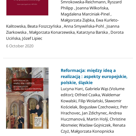
Smrokowska-Reichmann, Ryszard
Philipp , Joanna Wilkońska,
Magdalena Marciniak-Pinel ,
Małgorzata Ziąbka, Ewa Kurleto-
Kalitowska, Beata Foszczyńska , Anna Smywińska-Pohl , Joanna
Ziarkowska , Małgorzata Konarzewska, Katarzyna Barska , Dorota
Ucińska, Józef Lipiec
6 October 2020
Reformacja: między ideą a
realizacją : aspekty europejskie,
polskie, śląskie
Lucyna Harc, Gabriela Wąs (Volume
editor); Otfried Czaika, Waldemar
Kowalski, Filip Wolański, Sławomir
Kościelak, Bogusław Czechowicz, Petr
Hrachovec, Jan Zdichynec, Andrea
Huczmanová, Martin Holý, Christine
Absmeier, Wacław Gojniczek, Renata
Czyż, Małgorzata Konopnicka