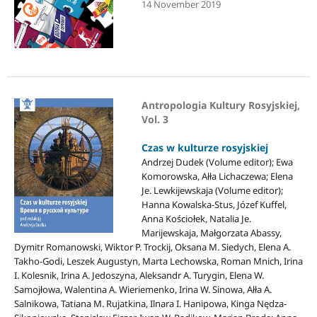
14 November 2019
Antropologia Kultury Rosyjskiej,
Vol. 3
Czas w kulturze rosyjskiej
Andrzej Dudek (Volume editor); Ewa
Komorowska, Ałła Lichaczewa; Elena
Je. Lewkijewskaja (Volume editor);
Hanna Kowalska-Stus, Józef Kuffel,
Anna Kościołek, Natalia Je.
Marijewskaja, Małgorzata Abassy,
Dymitr Romanowski, Wiktor P. Trockij, Oksana M. Siedych, Elena A.
Takho-Godi, Leszek Augustyn, Marta Lechowska, Roman Mnich, Irina
I. Kolesnik, Irina A. Jedoszyna, Aleksandr A. Turygin, Elena W.
Samojłowa, Walentina A. Wieriemenko, Irina W. Sinowa, Ałła A.
Salnikowa, Tatiana M. Rujatkina, Ilnara I. Hanipowa, Kinga Nędza-