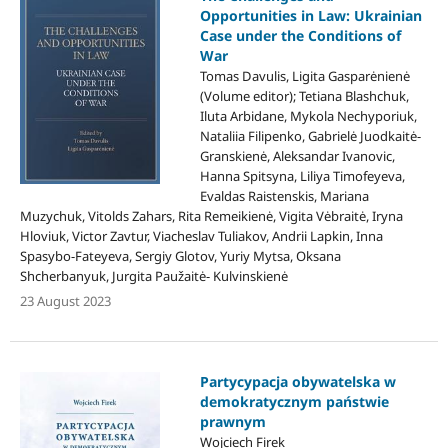
Opportunities in Law: Ukrainian
Case under the Conditions of
War
Tomas Davulis, Ligita Gasparėnienė
(Volume editor); Tetiana Blashchuk,
Iluta Arbidane, Mykola Nechyporiuk,
Nataliia Filipenko, Gabrielė Juodkaitė-
Granskienė, Aleksandar Ivanovic,
Hanna Spitsyna, Liliya Timofeyeva,
Evaldas Raistenskis, Mariana
Muzychuk, Vitolds Zahars, Rita Remeikienė, Vigita Vėbraitė, Iryna
Hloviuk, Victor Zavtur, Viacheslav Tuliakov, Andrii Lapkin, Inna
Spasybo-Fateyeva, Sergiy Glotov, Yuriy Mytsa, Oksana
Shcherbanyuk, Jurgita Paužaitė- Kulvinskienė
23 August 2023
Partycypacja obywatelska w
demokratycznym państwie
prawnym
Wojciech Firek