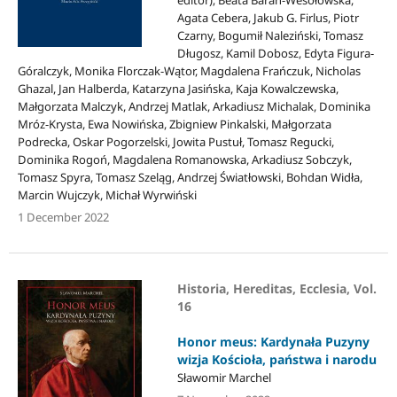
Agata Cebera, Jakub G. Firlus, Piotr
Czarny, Bogumił Naleziński, Tomasz
Długosz, Kamil Dobosz, Edyta Figura-
Góralczyk, Monika Florczak-Wątor, Magdalena Frańczuk, Nicholas
Ghazal, Jan Halberda, Katarzyna Jasińska, Kaja Kowalczewska,
Małgorzata Malczyk, Andrzej Matlak, Arkadiusz Michalak, Dominika
Mróz-Krysta, Ewa Nowińska, Zbigniew Pinkalski, Małgorzata
Podrecka, Oskar Pogorzelski, Jowita Pustuł, Tomasz Regucki,
Dominika Rogoń, Magdalena Romanowska, Arkadiusz Sobczyk,
Tomasz Spyra, Tomasz Szeląg, Andrzej Światłowski, Bohdan Widła,
Marcin Wujczyk, Michał Wyrwiński
1 December 2022
Historia, Hereditas, Ecclesia, Vol.
16
Honor meus: Kardynała Puzyny
wizja Kościoła, państwa i narodu
Sławomir Marchel