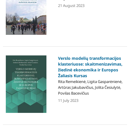
21 August 2023
Verslo modelių transformacijos
klasteriuose: skaitmenizavimas,
žiedinė ekonomika ir Europos
Žaliasis Kursas
Rita Remeikienė, Ligita Gasparėnienė,
Artūras Jakubavičius, Jolita Česiulytė,
Povilas Bacevičius
11 July 2023