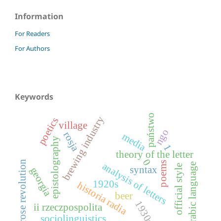
Information
For Readers
For Authors
Keywords
państwo
brewing industry
poetics
village
ngo
rosja
media
epistolography
1
theory of the letter
0
rose revolution
poems
analysis of letters
arabic language
official style
syntax
georgia
1920s
historia radia
beer
1930s
ii rzeczpospolita
sociolinguistics