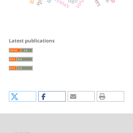
rosja
syntax
ngo
Latest publications