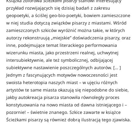
Książka zbiorowa
Ścieżkami pisarzy
stanowi interesujący
przykład rozwijających się dzisiaj badań z zakresu
geopoetyki, a ściślej geo-bio-poetyki, bowiem zamieszczone
w niej studia dotyczą związków pisarzy z miastami. Wśród
zamieszczonych szkiców wyróżnić można takie, w których
autorzy rekonstruują „miejskie” doświadczenia pisarzy, oraz
inne, podejmujące temat literackiego performowania
wizerunku miasta, jako przestrzeni realnej, uchwytnej
intersubiektywnie, ale też symbolicznej, odbijającej
subiektywne nastawienie poszczególnych autorów. [… ]
Jednym z fascynujących motywów nowoczesności jest
swoista heterotopia naszych miast – w ujęciu różnych
artystów te same miasta okazują się niepodobne do siebie,
jakby autokreacja pisarza stanowiła równoległy proces
konstytuowania na nowo miasta od dawna istniejącego i –
pozornie! – świetnie znanego. Szkice zawarte w książce
Ścieżkami pisarzy są również dobrą ilustracją tego zjawiska.