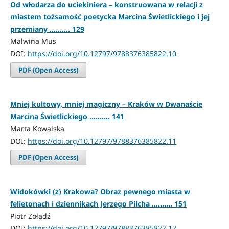
Od włodarza do uciekiniera – konstruowana w relacji z
miastem tożsamość poetycka Marcina Świetlickiego i jej
przemiany .......... 129
Malwina Mus
DOI:
https://doi.org/10.12797/9788376385822.10
PDF (Open Access)
Mniej kultowy, mniej magiczny – Kraków w Dwanaście
Marcina Świetlickiego .......... 141
Marta Kowalska
DOI:
https://doi.org/10.12797/9788376385822.11
PDF (Open Access)
Widokówki (z) Krakowa? Obraz pewnego miasta w
felietonach i dziennikach Jerzego Pilcha .......... 151
Piotr Żołądź
DOI:
https://doi.org/10.12797/9788376385822.12