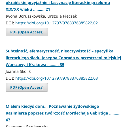
ukraińskie przyjaźnie i fascynacje literackie przełomu
XIX/XX wieku .......... 21
Iwona Boruszkowska, Urszula Pieczek
DOI:
https://doi.org/10.12797/9788376385822.02
PDF (Open Access)
Subtelność, efemeryczność, nieoczywistość – specyfika
literackiego śladu Josepha Conrada w przestrzeni miejskiej
Warszawy i Krakowa .......... 35
Joanna Skolik
DOI:
https://doi.org/10.12797/9788376385822.03
PDF (Open Access)
Miałem kiedyś dom… Poznawanie żydowskiego
Kazimierza poprzez twórczość Mordechaja Gebirtiga ..........
47
Katarzyna Grzybowska