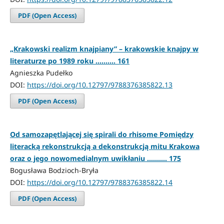
PDF (Open Access)
„Krakowski realizm knajpiany” – krakowskie knajpy w
literaturze po 1989 roku .......... 161
Agnieszka Pudełko
DOI:
https://doi.org/10.12797/9788376385822.13
PDF (Open Access)
Od samozapętlającej się spirali do rhisome Pomiędzy
literacką rekonstrukcją a dekonstrukcją mitu Krakowa
oraz o jego nowomedialnym uwikłaniu .......... 175
Bogusława Bodzioch-Bryła
DOI:
https://doi.org/10.12797/9788376385822.14
PDF (Open Access)