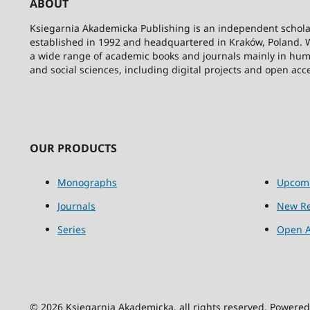
ABOUT
Ksiegarnia Akademicka Publishing is an independent schola
established in 1992 and headquartered in Kraków, Poland. 
a wide range of academic books and journals mainly in hum
and social sciences, including digital projects and open acc
OUR PRODUCTS
Monographs
Upcom
Journals
New Re
Series
Open A
© 2026 Księgarnia Akademicka, all rights reserved. Powere