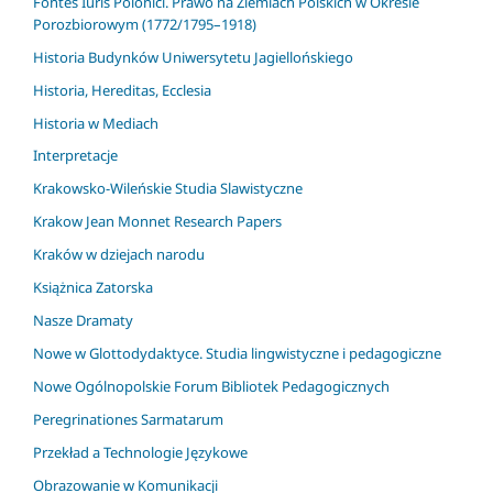
Fontes Iuris Polonici. Prawo na Ziemiach Polskich w Okresie
Porozbiorowym (1772/1795–1918)
Historia Budynków Uniwersytetu Jagiellońskiego
Historia, Hereditas, Ecclesia
Historia w Mediach
Interpretacje
Krakowsko-Wileńskie Studia Slawistyczne
Krakow Jean Monnet Research Papers
Kraków w dziejach narodu
Książnica Zatorska
Nasze Dramaty
Nowe w Glottodydaktyce. Studia lingwistyczne i pedagogiczne
Nowe Ogólnopolskie Forum Bibliotek Pedagogicznych
Peregrinationes Sarmatarum
Przekład a Technologie Językowe
Obrazowanie w Komunikacji