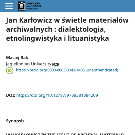
Jan Karłowicz w świetle materiałów
archiwalnych : dialektologia,
etnolingwistyka i lituanistyka
Maciej Rak
Jagiellonian University
https://orcid.org/0000-0003-0042-1406 (unauthenticated)
DOI:
https://doi.org/10.12797/9788381384209
Synopsis
JAN KARŁOWICZ IN THE LIGHT OF ARCHIVAL MATERIALS: