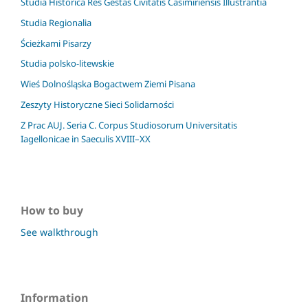
Studia Historica Res Gestas Civitatis Casimiriensis Illustrantia
Studia Regionalia
Ścieżkami Pisarzy
Studia polsko-litewskie
Wieś Dolnośląska Bogactwem Ziemi Pisana
Zeszyty Historyczne Sieci Solidarności
Z Prac AUJ. Seria C. Corpus Studiosorum Universitatis
Iagellonicae in Saeculis XVIII–XX
How to buy
See walkthrough
Information