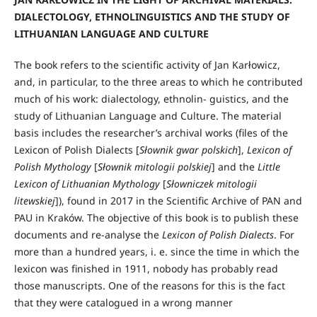
DIALECTOLOGY, ETHNOLINGUISTICS AND THE STUDY OF
LITHUANIAN LANGUAGE AND CULTURE
The book refers to the scientific activity of Jan Karłowicz,
and, in particular, to the three areas to which he contributed
much of his work: dialectology, ethnolin- guistics, and the
study of Lithuanian Language and Culture. The material
basis includes the researcher’s archival works (files of the
Lexicon of Polish Dialects [
Słownik gwar polskich
],
Lexicon of
Polish Mythology
[
Słownik mitologii polskiej
] and the
Little
Lexicon of Lithuanian Mythology
[
Słowniczek mitologii
litewskiej
]), found in 2017 in the Scientific Archive of PAN and
PAU in Kraków. The objective of this book is to publish these
documents and re-analyse the
Lexicon of Polish Dialects
. For
more than a hundred years, i. e. since the time in which the
lexicon was finished in 1911, nobody has probably read
those manuscripts. One of the reasons for this is the fact
that they were catalogued in a wrong manner