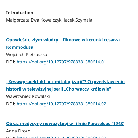
Introduction
Małgorzata Ewa Kowalczyk, Jacek Szymala
Opowieść o złym władcy – filmowe wizerunki cesarza
Kommodusa
Wojciech Pietruszka
DOI:
https://doi.org/10.12797/9788381380614.01
„Krwawy spektakl bez mitologizacji”? O przedstawieniu
historii w telewizyjnej serii „Chorwaccy królowie”
Wawrzyniec Kowalski
DOI:
https://doi.org/10.12797/9788381380614.02
Obraz medycyny nowożytnej w filmie Paracelsus (1943)
Anna Drozd