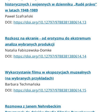
historycznych i wojennych w dzienniku „Rudé právo”
w latach 1948-1989
Paweł Szafrański
DOI:
https://doi.org/10.12797/9788381380614.13
Rozkosz na ekranie - od erotyzmu do ekstremum
analiza wybranych produkcji
Natalia Fabiszewska-Domke
DOI:
https://doi.org/10.12797/9788381380614.14
Wykorzystanie filmu w ekspozycjach muzealnych
(na wybranych przykładach)
Barbara Techmańska
DOI:
https://doi.org/10.12797/9788381380614.15
Rozmowa z Janem Nehrebeckim