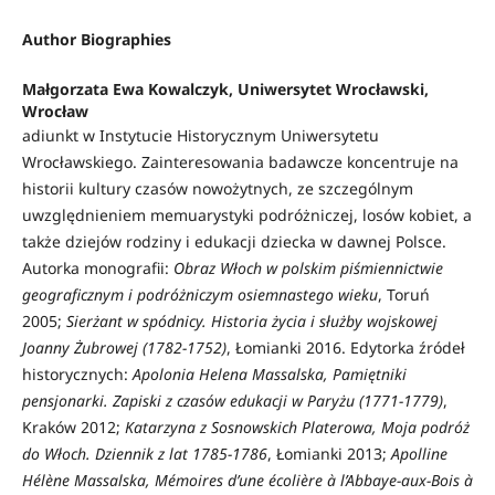
Author Biographies
Małgorzata Ewa Kowalczyk, Uniwersytet Wrocławski,
Wrocław
adiunkt w Instytucie Historycznym Uniwersytetu
Wrocławskiego. Zainteresowania badawcze koncentruje na
historii kultury czasów nowożytnych, ze szczególnym
uwzględnieniem memuarystyki podróżniczej, losów kobiet, a
także dziejów rodziny i edukacji dziecka w dawnej Polsce.
Autorka monografii:
Obraz Włoch w polskim piśmiennictwie
geograficznym i podróżniczym osiemnastego wieku
, Toruń
2005;
Sierżant w spódnicy. Historia życia i służby wojskowej
Joanny Żubrowej (1782-1752)
, Łomianki 2016. Edytorka źródeł
historycznych:
Apolonia Helena Massalska, Pamiętniki
pensjonarki. Zapiski z czasów edukacji w Paryżu (1771-1779)
,
Kraków 2012;
Katarzyna z Sosnowskich Platerowa, Moja podróż
do Włoch. Dziennik z lat 1785-1786
, Łomianki 2013;
Apolline
Hélène Massalska, Mémoires d’une écolière à l’Abbaye-aux-Bois à