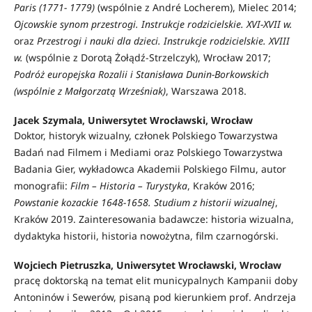
Paris (1771- 1779)
(wspólnie z André Locherem), Mielec 2014;
Ojcowskie synom przestrogi. Instrukcje rodzicielskie. XVI-XVII w.
oraz
Przestrogi i nauki dla dzieci. Instrukcje rodzicielskie. XVIII
w.
(wspólnie z Dorotą Żołądź-Strzelczyk), Wrocław 2017;
Podróż europejska Rozalii i Stanisława Dunin-Borkowskich
(wspólnie z Małgorzatą Wrześniak)
, Warszawa 2018.
Jacek Szymala, Uniwersytet Wrocławski, Wrocław
Doktor, historyk wizualny, członek Polskiego Towarzystwa
Badań nad Filmem i Mediami oraz Polskiego Towarzystwa
Badania Gier, wykładowca Akademii Polskiego Filmu, autor
monografii:
Film – Historia – Turystyka
, Kraków 2016;
Powstanie kozackie 1648-1658. Studium z historii wizualnej
,
Kraków 2019. Zainteresowania badawcze: historia wizualna,
dydaktyka historii, historia nowożytna, film czarnogórski.
Wojciech Pietruszka, Uniwersytet Wrocławski, Wrocław
pracę doktorską na temat elit municypalnych Kampanii doby
Antoninów i Sewerów, pisaną pod kierunkiem prof. Andrzeja