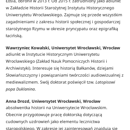
Łosia, obronił w 2013 r. Od 2015 r. zatrudniony jako adiunkt
w Zakładzie Historii Starożytnej Instytutu Historycznego
Uniwersytetu Wrocławskiego. Zajmuje się przede wszystkim
zagadnieniami z zakresu historii społecznej i gospodarczej
starożytnego Rzymu w okresie pryncypatu oraz epigrafiką
łacińską.
Wawrzyniec Kowalski, Uniwersytet Wrocławski, Wrocław
adiunkt w Instytucie Historycznym Uniwersytetu
Wrocławskiego (Zakład Nauk Pomocniczych Historii i
Archiwistyki). Interesuje się historią Bałkanów, dziejami
Słowiańszczyzny i powiązaniami twórczości audiowizualnej z
mediewalizmem. Swój doktorat poświęcił tzw.
Latopisowi
popa Duklanina
.
Anna Drozd, Uniwersytet Wrocławski, Wrocław
absolwentka historii na Uniwersytecie Wrocławskim.
Obecnie przygotowuje pracę doktorską dotyczącą
cudownych uzdrowień jako elementu lecznictwa
staropolskiego. W zakresie jej zainteresowań znajdują się