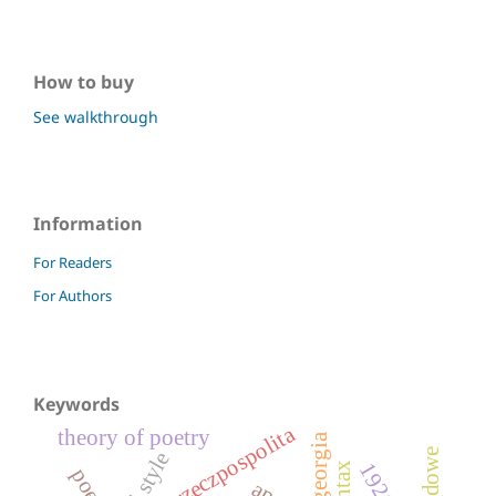
How to buy
See walkthrough
Information
For Readers
For Authors
Keywords
ii rzeczpospolita
theory of poetry
georgia
1920s
syntax