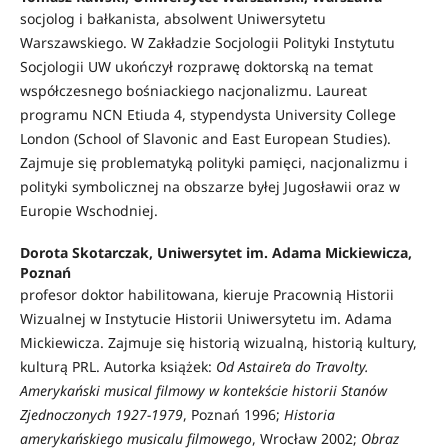
socjolog i bałkanista, absolwent Uniwersytetu
Warszawskiego. W Zakładzie Socjologii Polityki Instytutu
Socjologii UW ukończył rozprawę doktorską na temat
współczesnego bośniackiego nacjonalizmu. Laureat
programu NCN Etiuda 4, stypendysta University College
London (School of Slavonic and East European Studies).
Zajmuje się problematyką polityki pamięci, nacjonalizmu i
polityki symbolicznej na obszarze byłej Jugosławii oraz w
Europie Wschodniej.
Dorota Skotarczak, Uniwersytet im. Adama Mickiewicza,
Poznań
profesor doktor habilitowana, kieruje Pracownią Historii
Wizualnej w Instytucie Historii Uniwersytetu im. Adama
Mickiewicza. Zajmuje się historią wizualną, historią kultury,
kulturą PRL. Autorka książek:
Od Astaire’a do Travolty.
Amerykański musical filmowy w kontekście historii Stanów
Zjednoczonych 1927-1979
, Poznań 1996;
Historia
amerykańskiego musicalu filmowego
, Wrocław 2002;
Obraz