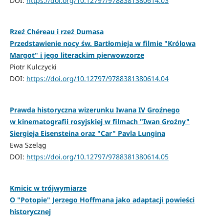
DOI:
https://doi.org/10.12797/9788381380614.03
Rzeź Chéreau i rzeź Dumasa
Przedstawienie nocy św. Bartłomieja w filmie "Królowa
Margot" i jego literackim pierwowzorze
Piotr Kulczycki
DOI:
https://doi.org/10.12797/9788381380614.04
Prawda historyczna wizerunku Iwana IV Groźnego
w kinematografii rosyjskiej w filmach "Iwan Groźny"
Siergieja Eisensteina oraz "Car" Pavla Lungina
Ewa Szeląg
DOI:
https://doi.org/10.12797/9788381380614.05
Kmicic w trójwymiarze
O "Potopie" Jerzego Hoffmana jako adaptacji powieści
historycznej