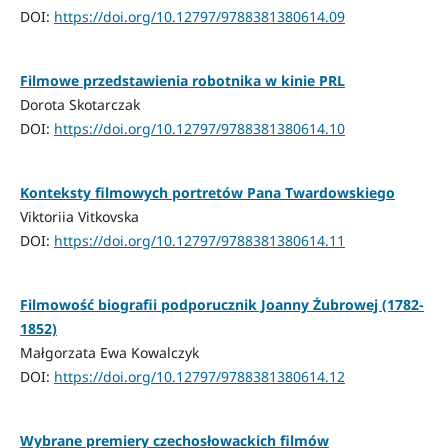
DOI:
https://doi.org/10.12797/9788381380614.09
Filmowe przedstawienia robotnika w kinie PRL
Dorota Skotarczak
DOI:
https://doi.org/10.12797/9788381380614.10
Konteksty filmowych portretów Pana Twardowskiego
Viktoriia Vitkovska
DOI:
https://doi.org/10.12797/9788381380614.11
Filmowość biografii podporucznik Joanny Żubrowej (1782-
1852)
Małgorzata Ewa Kowalczyk
DOI:
https://doi.org/10.12797/9788381380614.12
Wybrane premiery czechosłowackich filmów