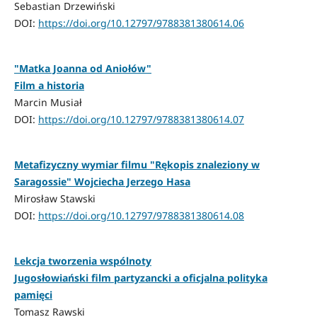
Sebastian Drzewiński
DOI:
https://doi.org/10.12797/9788381380614.06
"Matka Joanna od Aniołów"
Film a historia
Marcin Musiał
DOI:
https://doi.org/10.12797/9788381380614.07
Metafizyczny wymiar filmu "Rękopis znaleziony w
Saragossie" Wojciecha Jerzego Hasa
Mirosław Stawski
DOI:
https://doi.org/10.12797/9788381380614.08
Lekcja tworzenia wspólnoty
Jugosłowiański film partyzancki a oficjalna polityka
pamięci
Tomasz Rawski