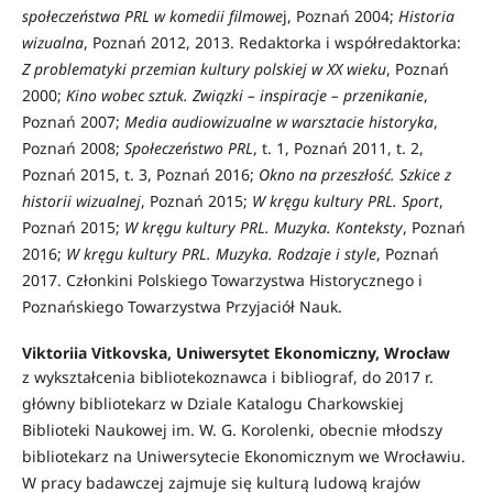
społeczeństwa PRL w komedii filmowe
j, Poznań 2004;
Historia
wizualna
, Poznań 2012, 2013. Redaktorka i współredaktorka:
Z problematyki przemian kultury polskiej w XX wieku
, Poznań
2000;
Kino wobec sztuk. Związki – inspiracje – przenikanie
,
Poznań 2007;
Media audiowizualne w warsztacie historyka
,
Poznań 2008;
Społeczeństwo PRL
, t. 1, Poznań 2011, t. 2,
Poznań 2015, t. 3, Poznań 2016;
Okno na przeszłość. Szkice z
historii wizualnej
, Poznań 2015;
W kręgu kultury PRL. Sport
,
Poznań 2015;
W kręgu kultury PRL. Muzyka. Konteksty
, Poznań
2016;
W kręgu kultury PRL. Muzyka. Rodzaje i style
, Poznań
2017. Członkini Polskiego Towarzystwa Historycznego i
Poznańskiego Towarzystwa Przyjaciół Nauk.
Viktoriia Vitkovska, Uniwersytet Ekonomiczny, Wrocław
z wykształcenia bibliotekoznawca i bibliograf, do 2017 r.
główny bibliotekarz w Dziale Katalogu Charkowskiej
Biblioteki Naukowej im. W. G. Korolenki, obecnie młodszy
bibliotekarz na Uniwersytecie Ekonomicznym we Wrocławiu.
W pracy badawczej zajmuje się kulturą ludową krajów