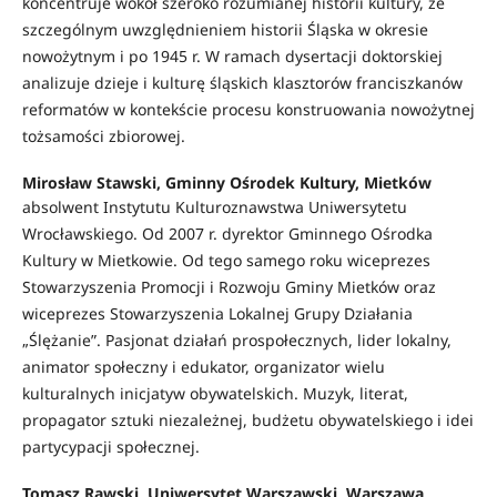
koncentruje wokół szeroko rozumianej historii kultury, ze
szczególnym uwzględnieniem historii Śląska w okresie
nowożytnym i po 1945 r. W ramach dysertacji doktorskiej
analizuje dzieje i kulturę śląskich klasztorów franciszkanów
reformatów w kontekście procesu konstruowania nowożytnej
tożsamości zbiorowej.
Mirosław Stawski, Gminny Ośrodek Kultury, Mietków
absolwent Instytutu Kulturoznawstwa Uniwersytetu
Wrocławskiego. Od 2007 r. dyrektor Gminnego Ośrodka
Kultury w Mietkowie. Od tego samego roku wiceprezes
Stowarzyszenia Promocji i Rozwoju Gminy Mietków oraz
wiceprezes Stowarzyszenia Lokalnej Grupy Działania
„Ślężanie”. Pasjonat działań prospołecznych, lider lokalny,
animator społeczny i edukator, organizator wielu
kulturalnych inicjatyw obywatelskich. Muzyk, literat,
propagator sztuki niezależnej, budżetu obywatelskiego i idei
partycypacji społecznej.
Tomasz Rawski, Uniwersytet Warszawski, Warszawa