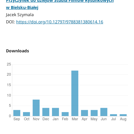
Przyczynek do dziejów Studia Filmów Rysunkowych
w Bielsku-Białej
Jacek Szymala
DOI:
https://doi.org/10.12797/9788381380614.16
Downloads