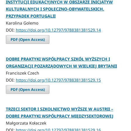
INSTYTUCJI EDUKACYJNYCH W OBSZARZE INICJATYW
KULTURALNYCH I SPOŁECZNO-OBYWATELSKICH.
PRZYPADEK PORTUGALII
Karolina Golemo
DOI:
https://doi.org/10.12797/9788381381529.14
PDF (Open Access)
DOBRE PRAKTYKI WSPÓŁPRACY SZKÓŁ WYŻSZYCH I
ORGANIZACJI POZARZĄDOWYCH W WIELKIEJ BRYTANII
Franciszek Czech
DOI:
https://doi.org/10.12797/9788381381529.15
PDF (Open Access)
TRZECI SEKTOR I SZKOLNICTWO WYŻSZE W AUSTRII –
DOBRE PRAKTYKI WSPÓŁPRACY MIĘDZYSEKTOROWEJ
Małgorzata Kołaczek
DOI:
https://doi.org/10.12797/9788381381529.16