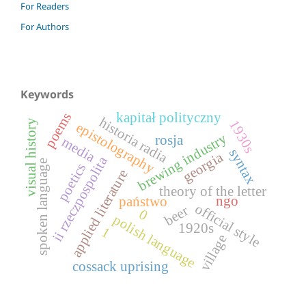
For Readers
For Authors
Keywords
kapitał polityczny
poems
historia radia
1930s
visual history
epistolography
brewing industry
rosja
media
syntax
georgia
ii rzeczpospolita
spoken language
poetics
applied literature
theory of the letter
ngo
państwo
official style
beer
0
polish language
1920s
1
village
cossack uprising