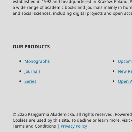
established in 1992 and headquartered in Kraków, Poland. 
a wide range of academic books and journals mainly in hum
and social sciences, including digital projects and open acc
OUR PRODUCTS
Monographs
Upcom
Journals
New Re
Series
Open A
© 2026 Księgarnia Akademicka, all rights reserved. Powere
Cookies are used by this site. To decline or learn more, visit
Terms and Conditions |
Privacy Policy