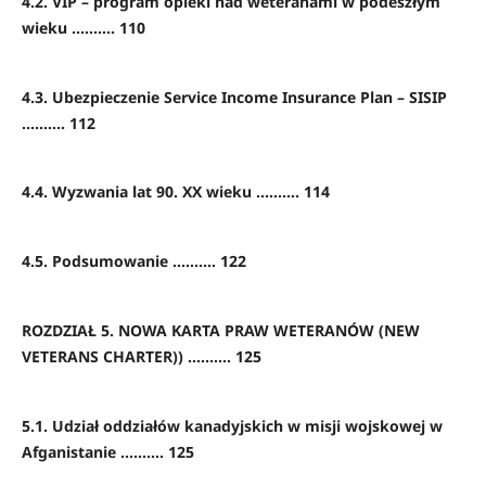
4.2. VIP – program opieki nad weteranami w podeszłym
wieku .......... 110
4.3. Ubezpieczenie Service Income Insurance Plan – SISIP
.......... 112
4.4. Wyzwania lat 90. XX wieku .......... 114
4.5. Podsumowanie .......... 122
ROZDZIAŁ 5. NOWA KARTA PRAW WETERANÓW (NEW
VETERANS CHARTER)) .......... 125
5.1. Udział oddziałów kanadyjskich w misji wojskowej w
Afganistanie .......... 125