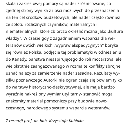
skala i zakres owej pomocy są nader zróżnicowane, co
zjednej strony wynika z ilości możliwych do przeznaczenia
na ten cel środków budżetowych, ale nader często również
ze splotu rozlicz­nych czynników, materialnych i
niematerialnych, które zbiorczo określić można jako „kultura
władzy". W czasie gdy z zagadnieniem wsparcia dla we­
teranów dwóch wielkich „wypraw ekspedycyjnych" boryka
się również Polska, podjęcie tej problematyki w odniesieniu
do Kanady, państwa nieaspi­rującego do roli mocarstwa, ale
wielokrotnie zaangażowanego w rozmaite konflikty zbrojne,
uznać należy za zamierzenie nader zasadne. Rezultaty wy­
siłku poznawczego Autorki nie ograniczają się bowiem tylko
do warstwy hi­storyczno-deskryptywnej, ale mają bardzo
wyraźnie nakreślony wymiar utyli­tarny- stanowić mogą
znakomity materiał pomocniczy przy budowie nowo­
czesnego, narodowego systemu wsparcia weteranów.
Z recenzji prof. dr. hab. Krzysztofa Kubiaka